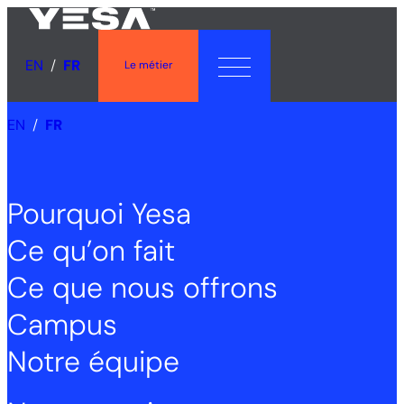
Aller
au
contenu
EN
FR
Le métier
EN
FR
Pourquoi Yesa
Ce qu’on fait
Ce que nous offrons
Campus
Notre équipe